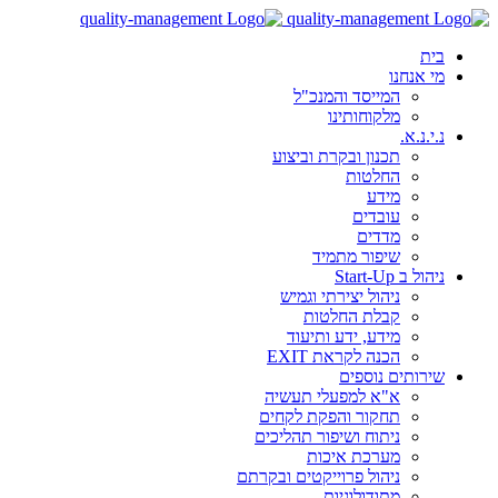
בית
מי אנחנו
המייסד והמנכ"ל
מלקוחותינו
נ.י.נ.א.
תכנון ובקרת וביצוע
החלטות
מידע
עובדים
מדדים
שיפור מתמיד
ניהול ב Start-Up
ניהול יצירתי וגמיש
קבלת החלטות
מידע, ידע ותיעוד
הכנה לקראת EXIT
שירותים נוספים
א"א למפעלי תעשיה
תחקור והפקת לקחים
ניתוח ושיפור תהליכים
מערכת איכות
ניהול פרוייקטים ובקרתם
מתודולוגיות