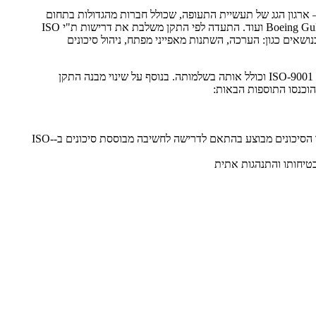
 AS9100 הוכן על ידי גוף בין-לאומי (SAE Aerospace) בחסות IAQG – ארגון הגג של תעשיית התעופה, שכולל חברות מהגדולות בתחום
כגון: Boeing Gulfstream, Lockheed Martin, Honeywell, GE, MTU, P&W, Airbus ועוד. התעדה לפי התקן משלבת את דרישות ת"י ISO
 בנושאים כגון: הערכה, השתנות מאפייני מפתח, ניהול סיכונים
העדכון למהדורה D של התקן, בשנת 2016, בא בעקבות מהדורת 2015 של ISO-9001 וכולל אותה בשלמותה. בנוסף על שינוי מבנה התקן
הסעיף על ניהול סיכונים צומצם לניהול סיכונים תפעוליים וניהול שאר הסיכונים מבוצע בהתאם לדרישה לחשיבה מבוססת סיכונים ב-ISO-
טיחותו והתנהגות אתית