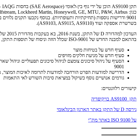
תקן
9001 ודרישות נוספות (תחיקתיות ותעופתיות). בנוסף נקבעו תקנים נלווים
בשרשרת אספקה ועוד (AS9103, AS9115, AS9110).
בהתאם למבנה החדש של ISO-9001 שכלל הזזה וניסוח של תוספות התקן, הוכנסו התוספות הבאות:
סעיף חדש על בטיחות מוצר
סעיף חדש על מניעת חלקים מזויפים
9001
הדרישה למודעות הפרט הורחבה למודעות לתרומה לאיכות המוצר, ב
גורמים אנושיים נוסף כשיקול במציאת סיבות השורש לאי התאמות
קישורים רלוונטיים:
תקן AS9100 בויקיפדיה
גירסה D של התקן באתר הארגון הבינלאומי
על ISO 9100 באתר מת"י