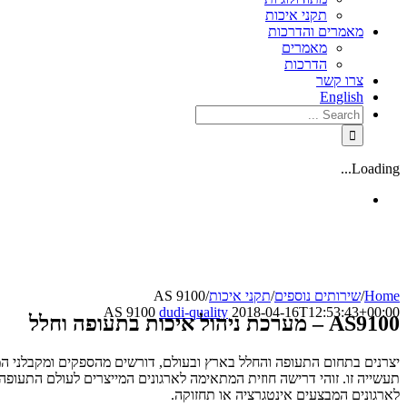
תקני איכות
מאמרים והדרכות
מאמרים
הדרכות
צרו קשר
English
Loading...
Home
/
שירותים נוספים
/
תקני איכות
/
AS 9100
AS 9100
dudi-quality
2018-04-16T12:53:43+00:00
AS9100
– מערכת ניהול איכות בתעופה וחלל
יצרנים בתחום התעופה והחלל בארץ ובעולם, דורשים מהספקים ומקבלני 
תעשייה זו. זוהי דרישה חוזית המתאימה לארגונים המייצרים לעולם התעופה
לארגונים המבצעים אינטגרציה או תחזוקה.