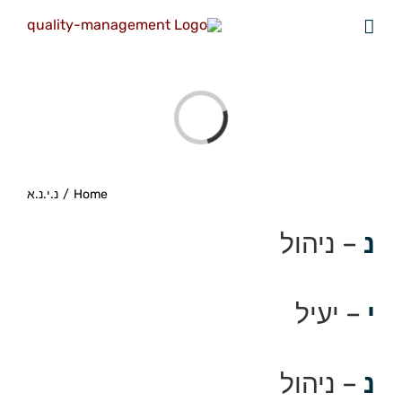
Loading
...
Home
/
נ.י.נ.א
נ
– ניהול
י
– יעיל
נ
– ניהול