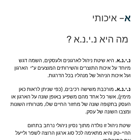
א
– איכותי
מה היא נ.י.נ.א ?
נ.י.נ.א
. היא שיטת ניהול לארגונים ולעסקים, השמה דגש
מיוחד על איכות התוצרים והשירותים המוצעים ע"י הארגון
ועל איכות הניהול של מנהליו בכל הדרגות.
נ.י.נ.א.
מורכבת משישה רכיבים, (כפי שניתן לראות כאן
מימין), אשר כל אחד מהם משפיע באופן שונה על הארגון או
העסק בתקופה שונה של מחזור החיים שלו, מטרותיו השונות
ומצבו השונה של עסק.
שיטת ניהול זו נולדה מתוך נסיון ניהולי נרחב בתחום
ההיי-טק והיא מתאימה לכל סוג ארגון הרוצה לשפר ולייעל