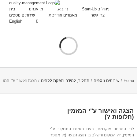
ניהול ב Start-Up
נ.י.נ.א.
מי אנחנו
בית
צרו קשר
מאמרים והדרכות
שירותים נוספים
English
Loading
...
Home
/
שירותים נוספים
/
תחקור, למידה והפקת לקחים
/
הצגה ואישור ע"י המזמין
הצגה ואישור ע"י המזמין
(חלופות ?)
לפי הסכמה מוקדמת, בעת הזמנת התחקור ע"י
המזמין, זה המקום והשלב בו תוצג הצעה (או מספר