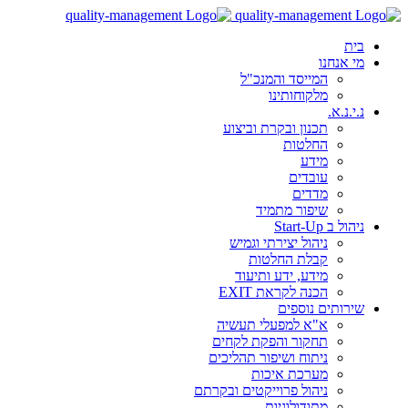
בית
מי אנחנו
המייסד והמנכ"ל
מלקוחותינו
נ.י.נ.א.
תכנון ובקרת וביצוע
החלטות
מידע
עובדים
מדדים
שיפור מתמיד
ניהול ב Start-Up
ניהול יצירתי וגמיש
קבלת החלטות
מידע, ידע ותיעוד
הכנה לקראת EXIT
שירותים נוספים
א"א למפעלי תעשיה
תחקור והפקת לקחים
ניתוח ושיפור תהליכים
מערכת איכות
ניהול פרוייקטים ובקרתם
מתודולוגיות