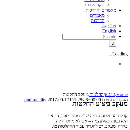
תקני איכות
מאמרים והדרכות
מאמרים
הדרכות
צרו קשר
English
Loading...
Home
/
נ.י.נ.א
/
החלטות
/
מעקב החלטות
מעקב החלטות
2017-09-17T11:28:28+00:00
dudi-quality
מעקב ביצוע החלטות
קבלת ההחלטה עצמה שווה מעט מאוד, גם אם
היא נכונה כשלעצמה – אם לא מתלווה לה
בקרה ומעקב. יש להגדיר עבור ההחלטות מי,