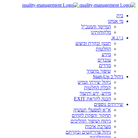
בית
מי אנחנו
המייסד והמנכ"ל
מלקוחותינו
נ.י.נ.א.
תכנון ובקרת וביצוע
החלטות
מידע
עובדים
מדדים
שיפור מתמיד
ניהול ב Start-Up
ניהול יצירתי וגמיש
קבלת החלטות
מידע, ידע ותיעוד
הכנה לקראת EXIT
שירותים נוספים
א"א למפעלי תעשיה
תחקור והפקת לקחים
ניתוח ושיפור תהליכים
מערכת איכות
ניהול פרוייקטים ובקרתם
מתודולוגיות