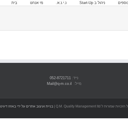
וספים
ניהול ב Start-Up
נ.י.נ.א.
מי אנחנו
בית
נייד:
052-8721711
מייל:
Mail@q-m.co.il
הזכויות שמורות ל Q.M. Quality Management ltd |
בניית ועיצוב אתרים על ידי באזזז דיגיט