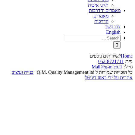
תקני איכות
מאמרים והדרכות
מאמרים
הדרכות
צרו קשר
English
Home
/
/
שירותים נוספים
נייד:
052-8721711
מייל:
Mail@q-m.co.il
כל הזכויות שמורות ל Q.M. Quality Management ltd |
בניית ועיצוב
אתרים על ידי באזזז דיגיטל