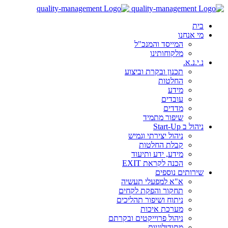
בית
מי אנחנו
המייסד והמנכ"ל
מלקוחותינו
נ.י.נ.א.
תכנון ובקרת וביצוע
החלטות
מידע
עובדים
מדדים
שיפור מתמיד
ניהול ב Start-Up
ניהול יצירתי וגמיש
קבלת החלטות
מידע, ידע ותיעוד
הכנה לקראת EXIT
שירותים נוספים
א"א למפעלי תעשיה
תחקור והפקת לקחים
ניתוח ושיפור תהליכים
מערכת איכות
ניהול פרוייקטים ובקרתם
מתודולוגיות