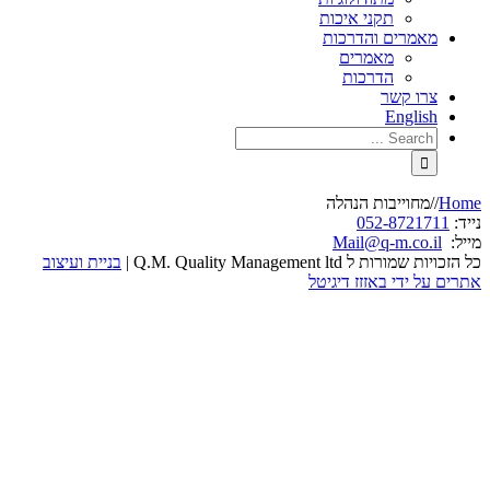
תקני איכות
מאמרים והדרכות
מאמרים
הדרכות
צרו קשר
English
Home
/
/
מחוייבות הנהלה
נייד:
052-8721711
מייל:
Mail@q-m.co.il
כל הזכויות שמורות ל Q.M. Quality Management ltd |
בניית ועיצוב
אתרים על ידי באזזז דיגיטל