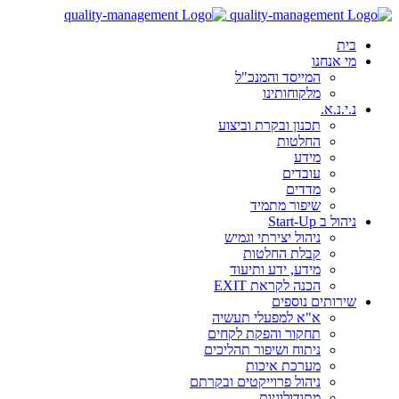
בית
מי אנחנו
המייסד והמנכ"ל
מלקוחותינו
נ.י.נ.א.
תכנון ובקרת וביצוע
החלטות
מידע
עובדים
מדדים
שיפור מתמיד
ניהול ב Start-Up
ניהול יצירתי וגמיש
קבלת החלטות
מידע, ידע ותיעוד
הכנה לקראת EXIT
שירותים נוספים
א"א למפעלי תעשיה
תחקור והפקת לקחים
ניתוח ושיפור תהליכים
מערכת איכות
ניהול פרוייקטים ובקרתם
מתודולוגיות