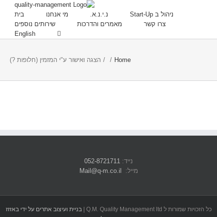
ניהול ב Start-Up
נ.י.נ.א.
מי אנחנו
בית
צרו קשר
מאמרים והדרכות
שירותים נוספים
English
Home
/
/
הצגה ואישור ע"י המזמין (חלופות ?)
נייד:
052-8721711
מייל:
Mail@q-m.co.il
כל הזכויות שמורות ל Q.M. Quality Management ltd |
בניית ועיצוב אתרים על ידי באזזז