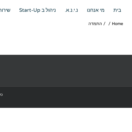
בית
מי אנחנו
נ.י.נ.א.
ניהול ב Start-Up
שירות
Home
/
/
התמדה
כל הז