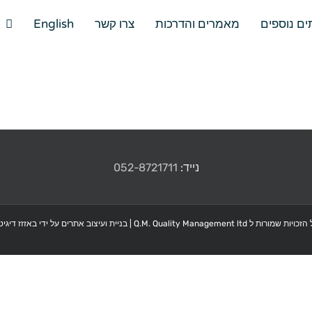
ים נוספים
מאמרים והדרכות
צרו קשר
English
נייד:
052-8721711
כויות שמורות ל Q.M. Quality Management ltd |
בניית ועיצוב אתרים על ידי באזזז דיגיט