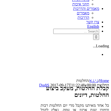
תקני איכות
מאמרים והדרכות
מאמרים
הדרכות
צרו קשר
English
Loading...
Home
/
נ.י.נ.א
/
החלטות
החלטות
2017-09-17T11:22:48+00:00
DudiS
קבלת החלטות, מעקב ביצוע
החלטות, דיונים
כל אחד מאיתנו מקבל מדי יום החלטות רבות
וכמובן שגם ארגון או עסק, נאלץ לקבל