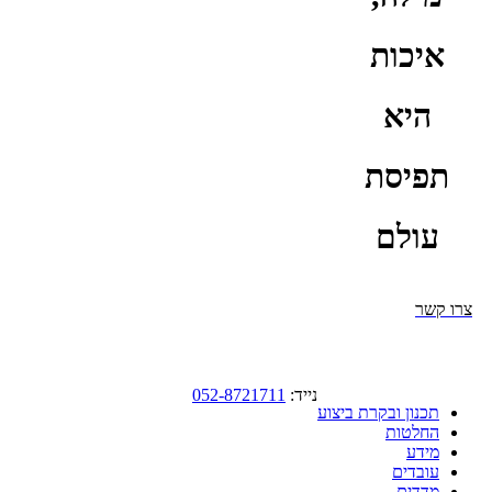
איכות
היא
תפיסת
עולם
צרו קשר
נייד:
052-8721711
תכנון ובקרת ביצוע
החלטות
מידע
עובדים
מדדים