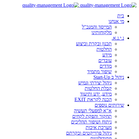
בית
מי אנחנו
המייסד והמנכ"ל
מלקוחותינו
נ.י.נ.א.
תכנון ובקרת וביצוע
החלטות
מידע
עובדים
מדדים
שיפור מתמיד
ניהול ב Start-Up
ניהול יצירתי וגמיש
קבלת החלטות
מידע, ידע ותיעוד
הכנה לקראת EXIT
שירותים נוספים
א"א למפעלי תעשיה
תחקור והפקת לקחים
ניתוח ושיפור תהליכים
מערכת איכות
ניהול פרוייקטים ובקרתם
מתודולוגיות