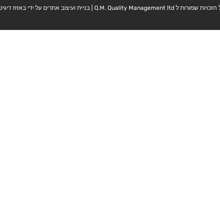
כויות שמורות ל Q.M. Quality Management ltd |
בניית ועיצוב אתרים על ידי באזזז דיגיט