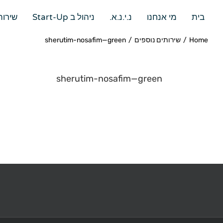
בית
מי אנחנו
נ.י.נ.א.
ניהול ב Start-Up
שירות
Home
/
שירותים נוספים
/
sherutim-nosafim—green
sherutim-nosafim—green