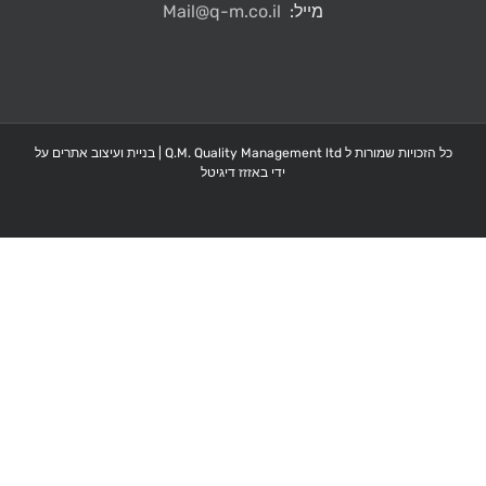
מייל:
Mail@q-m.co.il
כל הזכויות שמורות ל Q.M. Quality Management ltd |
בניית ועיצוב אתרים על
ידי באזזז דיגיטל